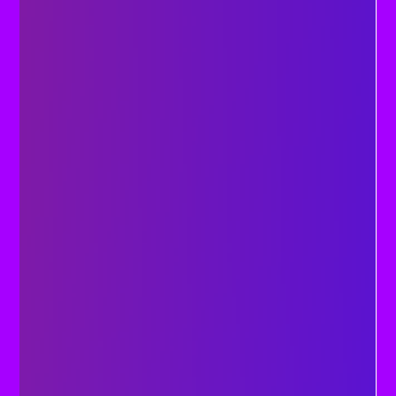
révolution pour l’inclusivité. Notre langage est la fondation
de toute communication, les mots ont un sens, et surtout,
un impact. On vous explique ! Pour l'égalité Si l’égalité des
genres dans les représentations visuelles a déjà bien
entamé son chemin, notre langage c’est une autre
histoire... Pour que l’inclusivité s’ancre dans la durée, la
représentation doit circuler par tous les canaux possibles.
Pour la visibilité