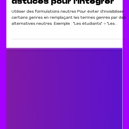
27 juil.
1 min de lecture
Le langage épicène : 5
astuces pour l'intégrer
Utiliser des formulations neutres Pour éviter d’invisibiliser
certains genres en remplaçant les termes genrés par des
alternatives neutres. Exemple : "Les étudiants" → "Les
élèves" "Les enseignants" → "L’équipe enseignante" "Les
spectateurs" → "Le public" "La secrétaire" → "Le secrétariat"
Adopter le point médian Le point médian permet d’inclure
plusieurs genres dans une même formulation sans allonger
le texte de manière excessive. Exemple : "Les étudiants" →
"Les étudiant·es