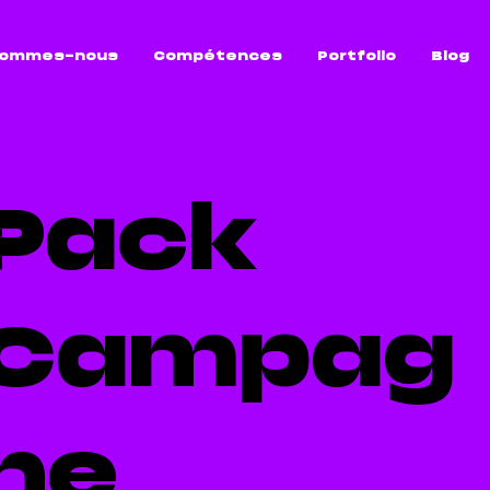
sommes-nous
Compétences
Portfolio
Blog
Pack
Campag
ne