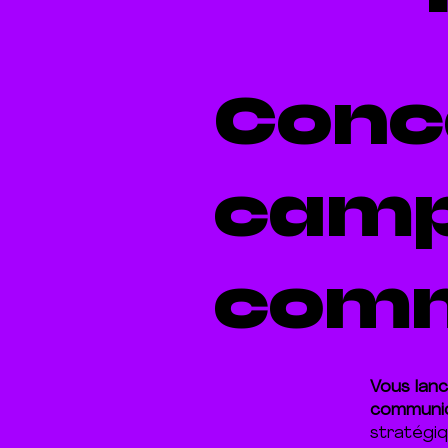
Conc
camp
comm
Vous lanc
communic
stratégi