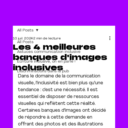
All Posts
10 juil. 2024
2 min de lecture
All Posts
Les 4 meilleures
Astuces communication inclusive
banques d'images
Écriture inclusive, on en parle !
inclusives
Discriminations dans la pub
Dans le domaine de la communication 
visuelle, l'inclusivité est bien plus qu'une 
tendance : c'est une nécessité. 
Il est 
essentiel de disposer de ressources 
visuelles qui reflètent cette réalité. 
Certaines banques d'images ont décidé 
de répondre à cette demande en 
offrant des photos et des illustrations 