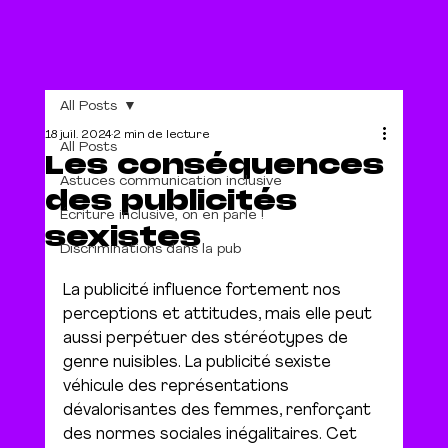
All Posts
18 juil. 2024
2 min de lecture
All Posts
Les conséquences
Astuces communication inclusive
des publicités
Écriture inclusive, on en parle !
sexistes
Discriminations dans la pub
La publicité influence fortement nos 
perceptions et attitudes, mais elle peut 
aussi perpétuer des stéréotypes de 
genre nuisibles. La publicité sexiste 
véhicule des représentations 
dévalorisantes des femmes, renforçant 
des normes sociales inégalitaires. Cet 