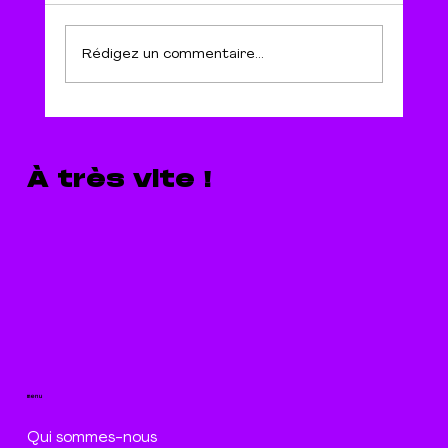
Rédigez un commentaire...
Les conséquences des
publicités sexistes
À très vite !
menu
Qui sommes-nous