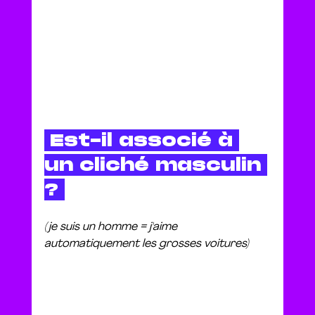
 Est-il associé à 
un cliché masculin 
? 
(je suis un homme = j'aime 
automatiquement les grosses voitures)