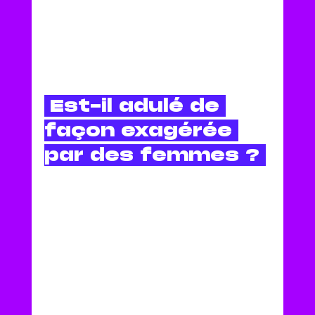
 Est-il adulé de 
façon exagérée 
par des femmes ? 