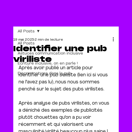
All Posts
19 mai 2025
2 min de lecture
All Posts
Identifier une pub
Astuces communication inclusive
viriliste
Écriture inclusive, on en parle !
Après avoir publié un article pour 
Discriminations dans la pub
identifier une pub sexiste (lien ici si vous 
ne l'avez pas lu), nous nous sommes 
penché sur le sujet des pubs virilistes.
Après analyse de pubs virilistes, on vous 
a déniché des exemples de publicités 
plutôt chouettes qu'on a pu voir 
récemment et qui valorisent une 
masculinité/virilité beaucoup plus saine !