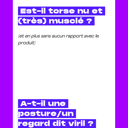
 Est-il torse nu et 
(très) musclé ? 
(et en plus sans aucun rapport avec le 
produit)
 A-t-il une 
posture/un 
regard dit viril ? 