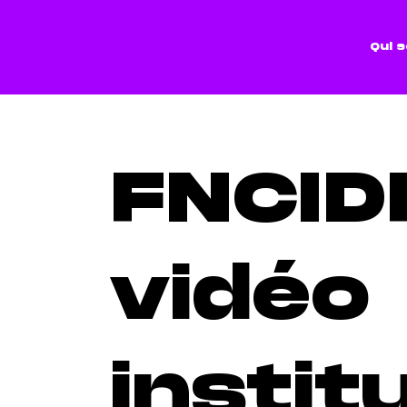
Qui 
FNCID
vidéo
instit