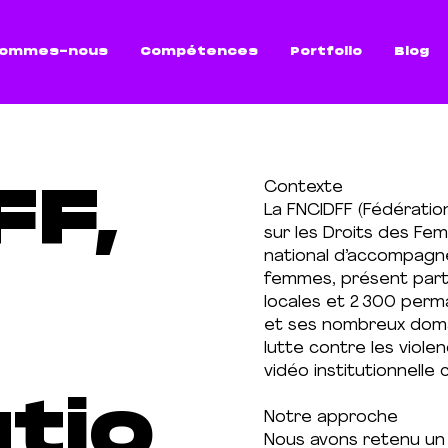
sommes-nous
Compétences
Portfolio
Blog
FF,
Contexte
La FNCIDFF (Fédératio
sur les Droits des Fem
national d’accompagne
femmes, présent parto
locales et 2 300 perm
et ses nombreux domai
lutte contre les violen
vidéo institutionnelle 
utio
Notre approche
Nous avons retenu un