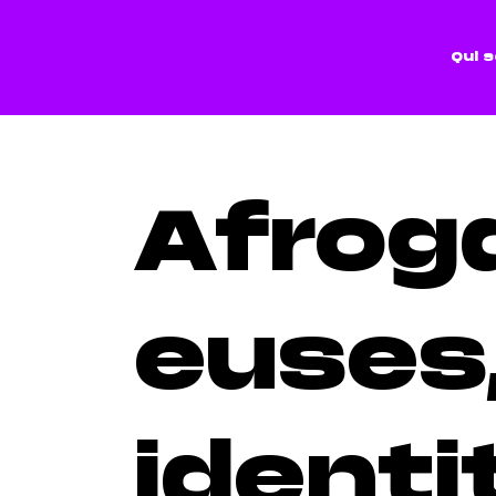
Qui 
Afro
euses
identi