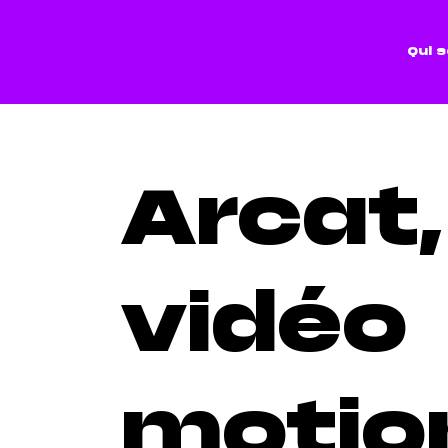
Qui 
Arcat,
vidéo
motio