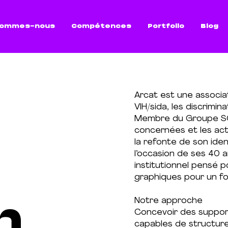
sommes-nous
Compétences
Portfolio
Blog
Arcat est une associa
VIH/sida, les discrimin
Membre du Groupe SO
concernées et les acte
la refonte de son iden
l’occasion de ses 40 a
institutionnel pensé p
graphiques pour un fo
n
Notre approche
Concevoir des support
capables de structurer