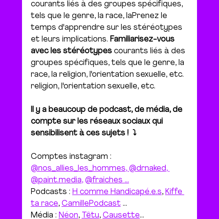
courants liés à des groupes spécifiques, 
tels que le genre, la race, laPrenez le 
temps d'apprendre sur les stéréotypes 
et leurs implications. 
Familiarisez-vous 
avec les stéréotypes
 courants liés à des 
groupes spécifiques, tels que le genre, la 
race, la religion, l'orientation sexuelle, etc. 
religion, l'orientation sexuelle, etc.
Il y a beaucoup de podcast, de média, de 
compte sur les réseaux sociaux qui 
sensibilisent à ces sujets !  ⤵️
Comptes instagram : 
@nos_allies_les_hommes
, 
@drnaked
, 
@
paint.media
, 
@fraiches 
...
Podcasts : 
H comme Handicapé.e.s
, 
Kiffe 
ta race
, 
CamillePodcast
 ...
Média : 
Néon
, 
Têtu
, 
Causette
...