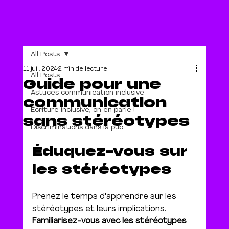
All Posts
11 juil. 2024
2 min de lecture
All Posts
Guide pour une
Astuces communication inclusive
communication
Écriture inclusive, on en parle !
sans stéréotypes
Discriminations dans la pub
Éduquez-vous sur 
les stéréotypes
Prenez le temps d'apprendre sur les 
stéréotypes et leurs implications. 
Familiarisez-vous avec les stéréotypes