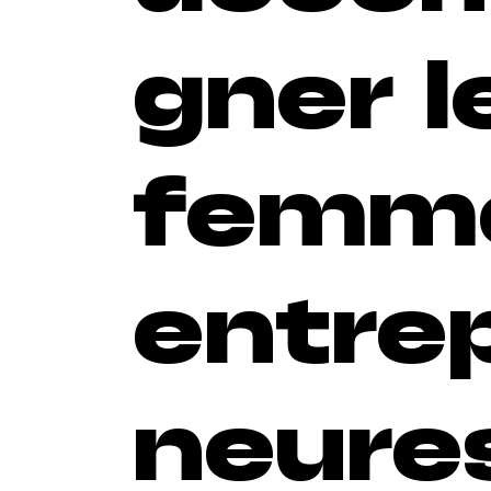
gner l
femm
entre
neure