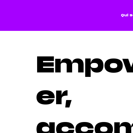
Qui 
Empo
er,
acco