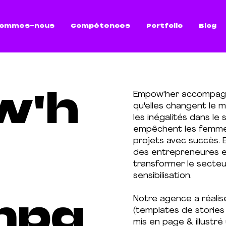
sommes-nous
Compétences
Portfolio
Blog
w'h
Empow'her accompagn
qu'elles changent le m
les inégalités dans le
empêchent les femmes
projets avec succès. E
des entrepreneures e
transformer le secteur
sensibilisation.
mpa
Notre agence a réalisé
(templates de stories
mis en page & illustr