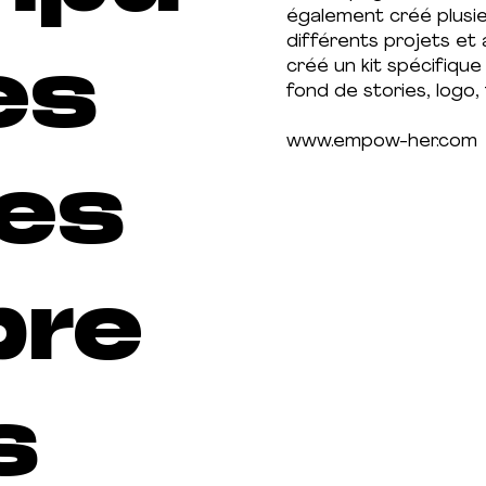
également créé plusie
différents projets et
es
créé un kit spécifique
fond de stories, logo, 
www.empow-her.com
es
pre
s